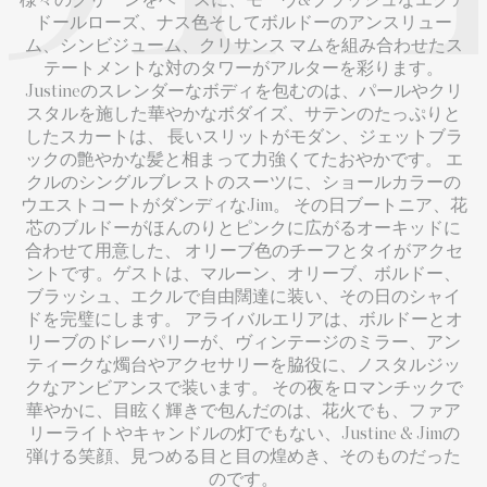
様々のグリーンをベースに、モーヴ&ブラッシュなエクア
ドールローズ、ナス色そしてボルドーのアンスリュー
ム、シンビジューム、クリサンス マムを組み合わせたス
テートメントな対のタワーがアルターを彩ります。
Justineのスレンダーなボディを包むのは、パールやクリ
スタルを施した華やかなボダイズ、サテンのたっぷりと
したスカートは、 長いスリットがモダン、ジェットブラ
ックの艶やかな髪と相まって力強くてたおやかです。 エ
クルのシングルブレストのスーツに、ショールカラーの
ウエストコートがダンディなJim。 その日ブートニア、花
芯のブルドーがほんのりとピンクに広がるオーキッドに
合わせて用意した、 オリーブ色のチーフとタイがアクセ
ントです。ゲストは、マルーン、オリーブ、ボルドー、
ブラッシュ、エクルで自由闊達に装い、その日のシャイ
ドを完璧にします。 アライバルエリアは、ボルドーとオ
リーブのドレーパリーが、ヴィンテージのミラー、アン
ティークな燭台やアクセサリーを脇役に、ノスタルジッ
クなアンビアンスで装います。 その夜をロマンチックで
華やかに、目眩く輝きで包んだのは、花火でも、ファア
リーライトやキャンドルの灯でもない、Justine & Jimの
弾ける笑顔、見つめる目と目の煌めき、そのものだった
のです。