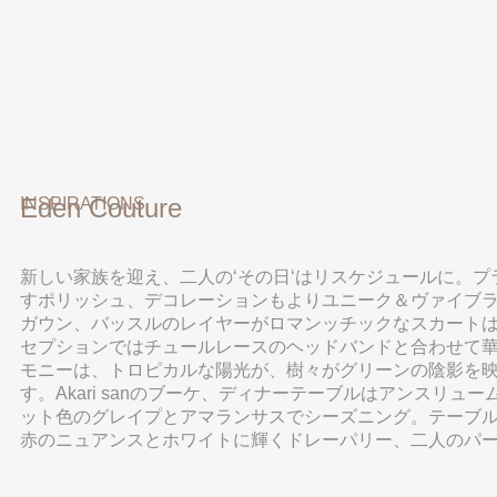
Eden Couture
INSPIRATIONS
新しい家族を迎え、二人の‘その日‘はリスケジュールに。
すポリッシュ、デコレーションもよりユニーク＆ヴァイブラ
ガウン、バッスルのレイヤーがロマンッチックなスカートは軽
セプションではチュールレースのヘッドバンドと合わせて華や
モニーは、トロピカルな陽光が、樹々がグリーンの陰影を映
す。Akari sanのブーケ、ディナーテーブルはアンス
ット色のグレイプとアマランサスでシーズニング。テーブ
赤のニュアンスとホワイトに輝くドレーパリー、二人のパ