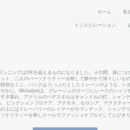
ホーム
私
インスピレーション
プランニングは2年を超えるものになりました。その間、身につ
ント、二人のパーソナリティーを映して鮮やかで清々しいもの
快なミニ、バックは たっぷりとしたトレーンのような、いかにもフ
かに。Michaljonは、グレージュのスーツにレースのシャ
す夕暮れ、アクリルのペデスタルはキャンドルの灯、シャンデ
リューム、ピンクションプロテア、アナモネ、セロシア、テクスチ
ルの上にはドレーパリーのレイヤーがロマンチック、シャンデ
ーソナリティーを映しクールでファッショナブルそしてとびき