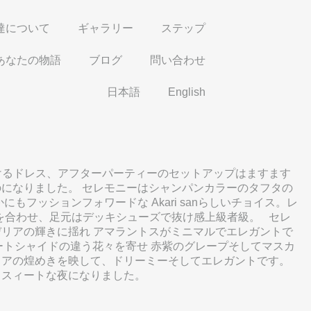
達について
ギャラリー
ステップ
あなたの物語
ブログ
問い合わせ
日本語
English
けるドレス、アフターパーティーのセットアップはますます
になりました。 セレモニーはシャンパンカラーのタフタの
ッションフォワードな Akari sanらしいチョイス。レ
ツを合わせ、足元はデッキシューズで抜け感上級者級。 セレ
リアの輝きに揺れ アマラントスがミニマルでエレガントで
ャートシャイドの違う花々を寄せ 赤紫のグレープそしてマスカ
リアの煌めきを映して、ドリーミーそしてエレガントです。
りスィートな夜になりました。