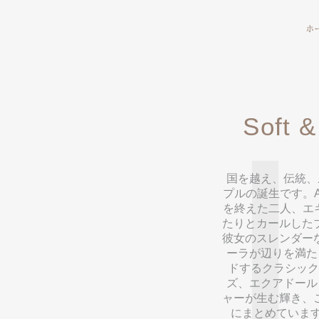
ホ
Soft 
国を越え、伝統、
プルの誕生です。
を終えた二人、エキ
たりとカールした
彼女のスレンダー
ーラが辺りを満た
ドするクラシック
ズ、エクアドール
ャーが生む輝き、
にまとめています