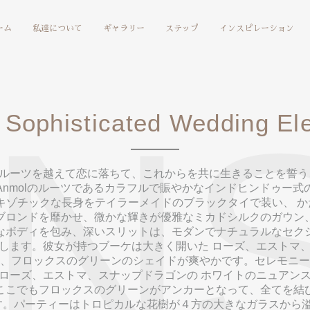
ーム
私達について
ギャラリー
ステップ
インスピレーション
IN
& Sophisticated Wedding El
ルーツを越えて恋に落ちて、これからを共に生きることを誓う
Anmolのルーツであるカラフルで賑やかなインドヒンドゥー式
ゾチックな長身をテイラーメイドのブラックタイで装い、 かたや
ブロンドを靡かせ、微かな輝きが優雅なミカドシルクのガウン
なボディを包み、深いスリットは、モダンでナチュラルなセク
します。彼女が持つブーケは大きく開いた ローズ、エストマ
、フロックスのグリーンのシェイドが爽やかです。セレモニー
ローズ、エストマ、スナップドラゴンの ホワイトのニュアン
ここでもフロックスのグリーンがアンカーとなって、全てを結
。パーティーはトロピカルな花樹が４方の大きなガラスから溢れ