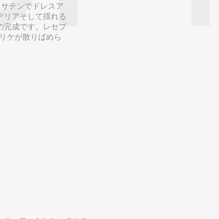
したサテンでドレスア
デリアそして揺れる
の完成です。レセプ
プリケが散りばめら