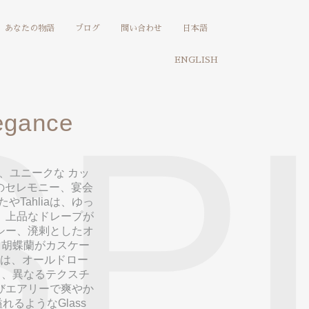
あなたの物語
ブログ
問い合わせ
日本語
ENGLISH
SP
egance
、ユニークな カッ
のセレモニー、宴会
Tahliaは、ゆっ
、上品なドレープが
シー、溌剌としたオ
、胡蝶蘭がカスケー
は、オールドロー
ス、異なるテクスチ
びエアリーで爽やか
るようなGlass