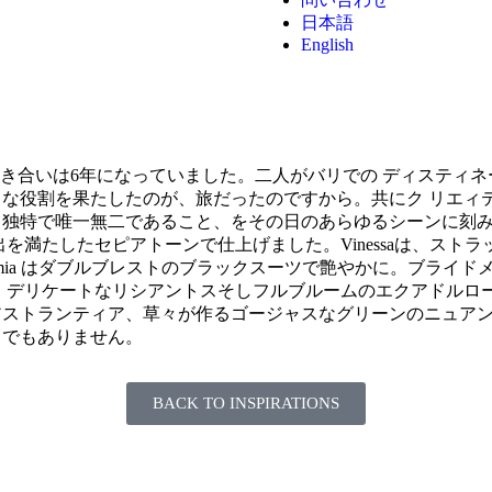
日本語
English
士、二人の付き合いは6年になっていました。二人がバリでの ディ
な役割を果たしたのが、旅だったのですから。共にク リエィ
、独特で唯一無二であること、をその日のあらゆるシーンに刻
を満たしたセピアトーンで仕上げました。Vinessaは、スト
emia はダブルブレストのブラックスーツで艶やかに。ブライ
、デリケートなリシアントスそしフルブルームのエクアドルロ
アストランティア、草々が作るゴージャスなグリーンのニュア
までもありません。
BACK TO INSPIRATIONS