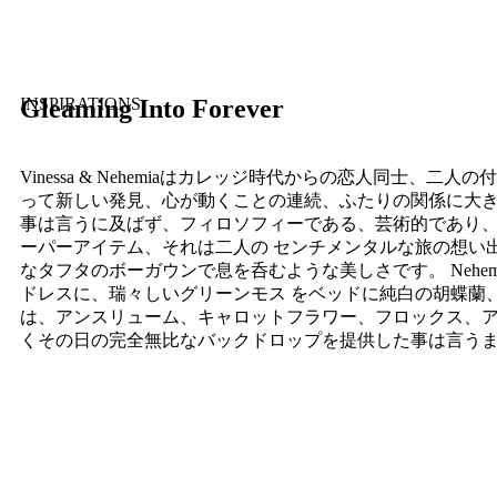
INSPIRATIONS
Gleaming Into Forever
Vinessa & Nehemiaはカレッジ時代からの恋人同
って新しい発見、心が動くことの連続、ふたりの関係に大き
事は言うに及ばず、フィロソフィーである、芸術的であり
ーパーアイテム、それは二人の センチメンタルな旅の想い出
なタフタのボーガウンで息を呑むような美しさです。 Neh
ドレスに、瑞々しいグリーンモス をベッドに純白の胡蝶蘭
は、アンスリューム、キャロットフラワー、フロックス、
くその日の完全無比なバックドロップを提供した事は言う