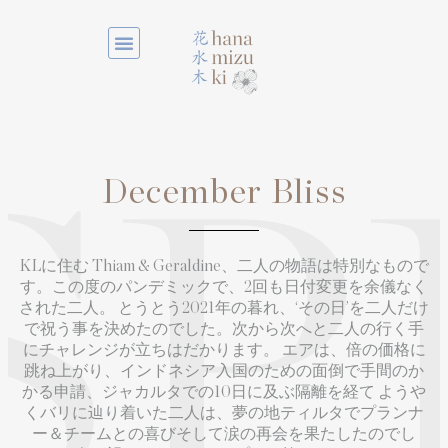
December Bliss
SP
KLに住む Thiam & Geraldine、二人の物語は特別なもので
す。この度のパンデミックで、2回も日付変更を余儀なく
された二人。 とうとう2021年の暮れ、‘その日’を二人だけ
で祝う事を決めたのでした。次から次へと二人の行く手
にチャレンジが立ちはだかります。 エアは、倍の価格に
跳ね上がり、インドネシア入国のための面倒で手間のか
かる申請、ジャカルタでの10日に及ぶ隔離を経て ようや
くバリに辿り着いた二人は、夢の地ティルタでプランナ
ー＆チームとの喜びそして涙の再会を果たしたのでし