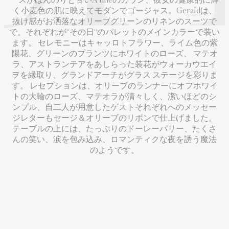
ースがほんのりと甘いA lineのガウン、彼女の健康的に輝
く小麦色の肌に映えてモダンでゴージャス。Geraldは、
抜け感がお洒落なオリーブグリーンのリネンのスーツで
で。それぞれが“その日“のパレットのメインカラーで装い
ます。 セレモニーはキャッロトフラワー、ライム色の紫
陽花、グリーンのプランツにホワイトのローズ、 マテオ
ラ、アストランテアをあしらった装花がウォーカウエイ
ヲを縁取り、グランドアーチがグラス ステージを彩りま
す。 レセプションは、オリーブのランナーにオフホワイ
トの大輪のローズ、マテオラが清々しく、潔いほどのシ
ンプル、自二人が用意したゲストそれぞれへのメッセー
ジレターもセージ＆オリーブのリボンで仕上げました。
テーブルの上には、たっぷりのドーレーパリー、たくさ
んの笑い、涙を包み込み、ロマンティクな夜を誘う魔法
のようです。