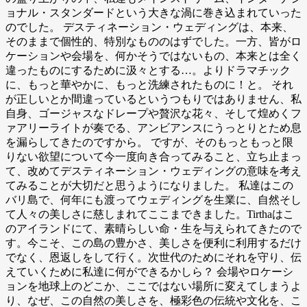
ョナル・スタンダードという大きな渦に巻き込まれていった
のでした。 デスティネーション・ウェディングは、本来、
そのままで個性的、特別なもののはずでした。一方、皆がロ
ケーションや会場を、何かそうではないもの、本来とは全く
違ったものにするために汲々とする…。よりドラマチック
に、もっと華やかに、もっと洗練されたものに！と。 それ
が正しいとか間違っているというつもりではありません、私
自身、ゴージャスなドレープや贅沢な花々、そして煌めくフ
ァアリーライトが奏でる、アンビアンスにうっとりとため息
を漏らしてきたのですから。 ですが、そのもっともっと限
りない欲望について今一度向き合ってみること、立ち止まっ
て、改めてデスティネーション・ウェディングの意味を考え
てみることが大切だと思うようになりました。 私達はこの
バリ島で、何年にも渡ってウェディングを生業に、自然そし
て人々の美しさに慈しまれてここまできました。Tirthaはこ
のアイランドにて、素晴らしい命・生を与えられてきたので
す。今こそ、この島の豊かさ、美しさを便利に利用するだけ
でなく、恩返しをして行く。次世代のためにそれを守り、伝
えていくために私達に何ができるかしら？ 会場やロケーシ
ョンを地球上のどこか、ここではない場所に変えてしまうよ
り、なぜ、この自然の美しさを、極彩色の伝統や文化を、こ