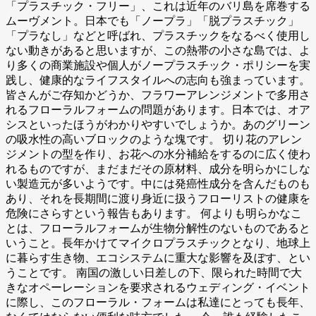
「プラスチック・フリー」、これは近年のバリ島を席巻する
ムーヴメント。日本でも「ノープラ」「脱プラスチック」
「プラなし」などと呼ばれ、プラスチックをなるべく使用し
ない動きがあると思いますが、この熱帯の小さな島では、よ
り多くの商業施設や個人がノープラスチック・ポリシーを実
践し、健康的なライフスタイルへの志向も強まっています。
皆さんがご存知かどうか、フラワーアレンジメントで多用さ
れるフローラルフォームの問題があります。日本では、オア
シスといったほうがわかりやすいでしょうか。あのグリーン
の吸水性の高いブロックのような塊です。 切り花のアレン
ジメントの型を作り、お花への水分補給をするのに広く使わ
れるものですが、まだまだその原材料、成分を明らかにしな
い製造元が多いようです。中には発癌性成分を含んだものも
あり、それを長期間に渡り身近に扱うフローリストの健康を
危険にさらすという報告もあります。 何よりも明らかなこ
とは、フローラルフォームが生物分解性のないものであると
いうこと。長年かけてマイクロプラスチックとなり、地球上
に暮らす生き物、エコシステムに重大な影響を及ぼす、とい
うことです。 南国の激しい日差しの下、限られた時間で大
きなオペーレーションを要求されるウェディング・イベント
に際し、このフローラル・フォームは私達にとっても長年、