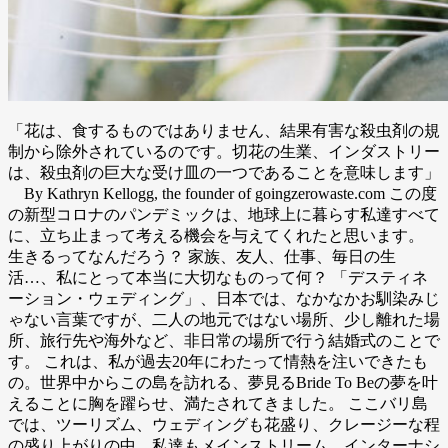
「花は、食するものではありません、結果有害な殺虫剤の規
制から除外されているのです。切花の生業、インダストリー
は、殺虫剤の巨大な受け皿の一つであることを意味します」
By Kathryn Kellogg, the founder of goingzerowaste.com この度
の新型コロナのパンデミックは、地球上に暮らす私達すべて
に、立ち止まって考える機会を与えてくれたと思います。
生きるってなんだろう？ 家族、友人、仕事、毎日の生
活…、私にとって本当に大切なものって何？ 「デスティネ
ーション・ウェディング」、日本では、なかなかお馴染みじ
ゃない言葉ですが、二人の地元ではない場所、少し離れた場
所、旅行先や海外など、非日常の場所で行う結婚式のことで
す。 これは、私が過去20年にわたって情熱を注いできたも
の。世界中からこの島を訪れる、夢見るBride To Beの夢を叶
えることに胸を躍らせ、満たされてきました。 ここバリ島
では、ツーリズム、ウェディングも花盛り、クレージーな程
の盛り上がりの中、私達もメインストリーム、インターナシ