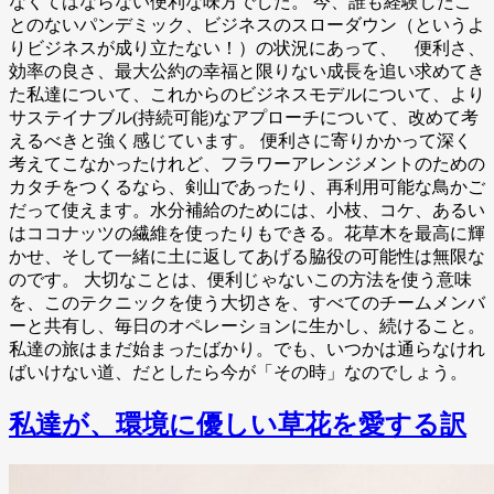
なくてはならない便利な味方でした。 今、誰も経験したこ
とのないパンデミック、ビジネスのスローダウン（というよ
りビジネスが成り立たない！）の状況にあって、 便利さ、
効率の良さ、最大公約の幸福と限りない成長を追い求めてき
た私達について、これからのビジネスモデルについて、より
サステイナブル(持続可能)なアプローチについて、改めて考
えるべきと強く感じています。 便利さに寄りかかって深く
考えてこなかったけれど、フラワーアレンジメントのための
カタチをつくるなら、剣山であったり、再利用可能な鳥かご
だって使えます。水分補給のためには、小枝、コケ、あるい
はココナッツの繊維を使ったりもできる。花草木を最高に輝
かせ、そして一緒に土に返してあげる脇役の可能性は無限な
のです。 大切なことは、便利じゃないこの方法を使う意味
を、このテクニックを使う大切さを、すべてのチームメンバ
ーと共有し、毎日のオペレーションに生かし、続けること。
私達の旅はまだ始まったばかり。でも、いつかは通らなけれ
ばいけない道、だとしたら今が「その時」なのでしょう。
私達が、環境に優しい草花を愛する訳